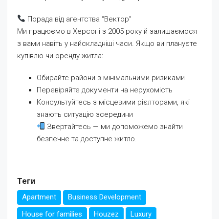
Порада від агентства “Вектор”
Ми працюємо в Херсоні з 2005 року й залишаємося
з вами навіть у найскладніші часи. Якщо ви плануєте
купівлю чи оренду житла:
Обирайте райони з мінімальними ризиками
Перевіряйте документи на нерухомість
Консультуйтесь з місцевими рієлторами, які
знають ситуацію зсередини
Звертайтесь — ми допоможемо знайти
безпечне та доступне житло.
Теги
Apartment
Business Development
House for families
Houzez
Luxury