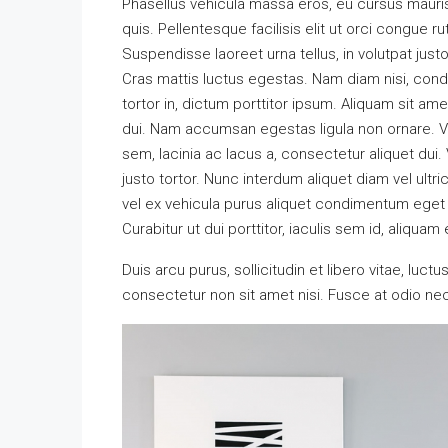
Phasellus vehicula massa eros, eu cursus mauri
quis. Pellentesque facilisis elit ut orci congue r
Suspendisse laoreet urna tellus, in volutpat justo
Cras mattis luctus egestas. Nam diam nisi, con
tortor in, dictum porttitor ipsum. Aliquam sit am
dui. Nam accumsan egestas ligula non ornare. 
sem, lacinia ac lacus a, consectetur aliquet dui
justo tortor. Nunc interdum aliquet diam vel ultr
vel ex vehicula purus aliquet condimentum eget
Curabitur ut dui porttitor, iaculis sem id, aliquam 
Duis arcu purus, sollicitudin et libero vitae, luc
consectetur non sit amet nisi. Fusce at odio 