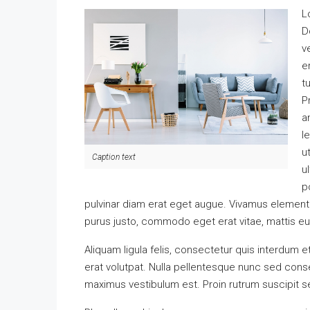
L
D
v
e
t
P
a
l
u
Caption text
u
p
pulvinar diam erat eget augue. Vivamus element
purus justo, commodo eget erat vitae, mattis e
Aliquam ligula felis, consectetur quis interdum 
erat volutpat. Nulla pellentesque nunc sed conse
maximus vestibulum est. Proin rutrum suscipit sem