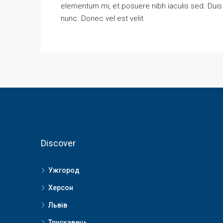
elementum mi, et posuere nibh iaculis sed. Duis
nunc. Donec vel est velit
Discover
Ужгород
Херсон
Львів
Трускавець