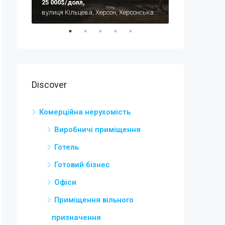
25 000$/долл,
30 000$
Ужгород, Закарпатська область, Україна
вулиця Кільцева, Херсон, Херсонська область, Україна
Discover
Комерційна нерухомість
Виробничі приміщення
Готель
Готовий бізнес
Офіси
Приміщення вільного
призначення