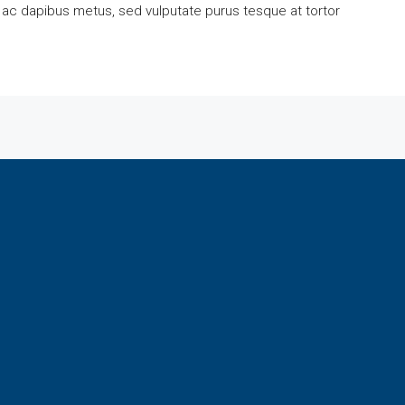
 ac dapibus metus, sed vulputate purus tesque at tortor