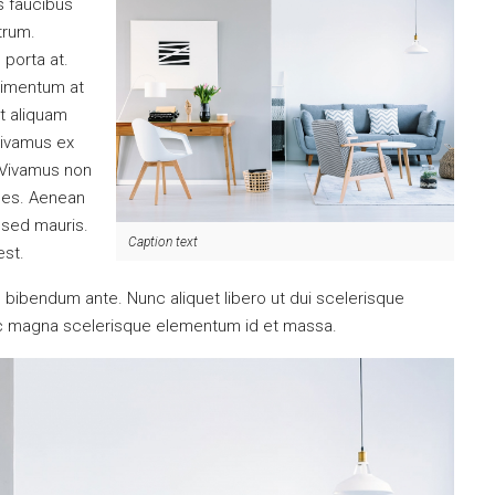
s faucibus
utrum.
 porta at.
dimentum at
et aliquam
Vivamus ex
. Vivamus non
ices. Aenean
 sed mauris.
Caption text
est.
tus bibendum ante. Nunc aliquet libero ut dui scelerisque
nec magna scelerisque elementum id et massa.