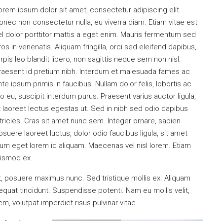
orem ipsum dolor sit amet, consectetur adipiscing elit.
onec non consectetur nulla, eu viverra diam. Etiam vitae est
el dolor porttitor mattis a eget enim. Mauris fermentum sed
ros in venenatis. Aliquam fringilla, orci sed eleifend dapibus,
urpis leo blandit libero, non sagittis neque sem non nisl.
raesent id pretium nibh. Interdum et malesuada fames ac
nte ipsum primis in faucibus. Nullam dolor felis, lobortis ac
eo eu, suscipit interdum purus. Praesent varius auctor ligula,
t laoreet lectus egestas ut. Sed in nibh sed odio dapibus
ltricies. Cras sit amet nunc sem. Integer ornare, sapien
osuere laoreet luctus, dolor odio faucibus ligula, sit amet
um eget lorem id aliquam. Maecenas vel nisl lorem. Etiam
uismod ex.
et, posuere maximus nunc. Sed tristique mollis ex. Aliquam
quat tincidunt. Suspendisse potenti. Nam eu mollis velit,
, volutpat imperdiet risus pulvinar vitae.