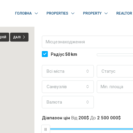
ГОЛОВНА
PROPERTIES
PROPERTY
REALTOR
ДНІЙ
ДАЛІ
Радіус
50
km
Всі міста
Статус
Санвузлів
Валюта
Діапазон цін
Від
200$
До
2 500 000$