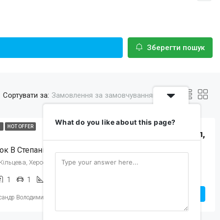
Зберегти пошук
Сортувати за:
Замовлення за замовчуванням
What do you like about this page?
Ж
HOT OFFER
25 000$/долл,
ок В Степанівці Вул.Кільцева
Кільцева, Херсон, Херсонська область, Україна
1
1
100
m²
БУДИНКИ
Детальніше
сандр Володимирович
2 роки тому назад