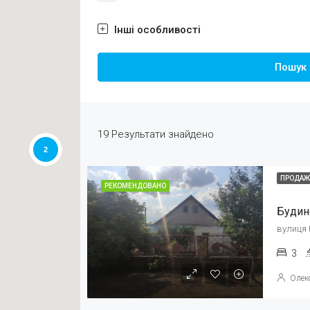
Інші особливості
Пошук
19
Результати знайдено
2
ПРОДА
РЕКОМЕНДОВАНО
Будин
вулиця 
3
Олек