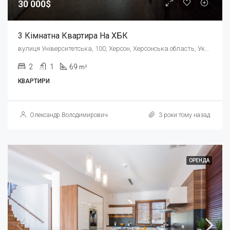
30 000$
3 Кімнатна Квартира На ХБК
вулиця Університетська, 100, Херсон, Херсонська область, Україна
2
1
69
m²
КВАРТИРИ
Олександр Володимирович
3 роки тому назад
ОРЕНДА