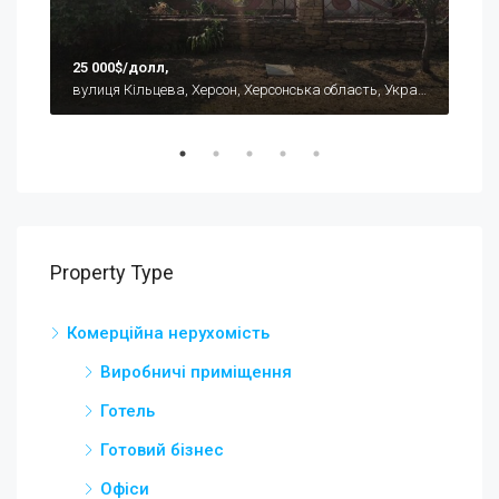
25 000$/долл,
30 
вулиця Кільцева, Херсон, Херсонська область, Україна
Property Type
Комерційна нерухомість
Виробничі приміщення
Готель
Готовий бізнес
Офіси