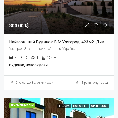
300 000$
Найгарніший Будинок В М.Ужгород. 423м2. Дивовижний Краєвид!
Ужгород, Закарпатська область, Україна
4
2
1
424
m²
БУДИНКИ, НОВОБУДОВИ
Олександр Володимирович
4 роки тому назад
РЕКОМЕНДОВАНО
ПРОДАЖ
HOT OFFER
OPEN HOUSE