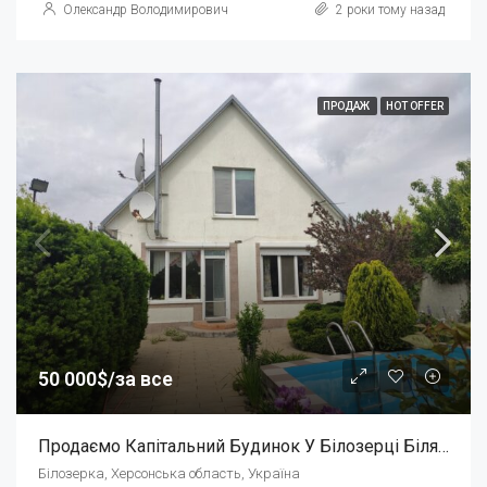
Олександр Володимирович
2 роки тому назад
ПРОДАЖ
HOT OFFER
50 000$/за все
Продаємо Капітальний Будинок У Білозерці Біля Озера Та Джерела. Гарні Краєвиди!
Білозерка, Херсонська область, Україна