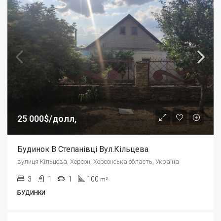
25 000$/долл,
Будинок В Степанівці Вул.Кільцева
вулиця Кільцева, Херсон, Херсонська область, Україна
3
1
1
100
m²
БУДИНКИ