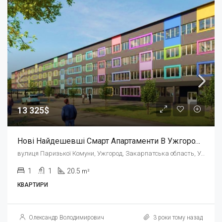
13 325$
Нові Найдешевші Смарт Апартаменти В Ужгороді, Терміново ТисаRenovation
вулиця Паризької Комуни, Ужгород, Закарпатська область, Україна
1
1
20.5
m²
КВАРТИРИ
Олександр Володимирович
3 роки тому назад