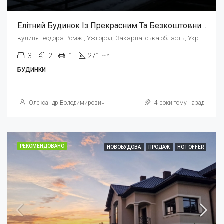
Елітний Будинок Із Прекрасним Та Безкоштовним Виглядом В М. Ужгород!
вулиця Теодора Ромжі, Ужгород, Закарпатська область, Україна
3
2
1
271
m²
БУДИНКИ
Олександр Володимирович
4 роки тому назад
РЕКОМЕНДОВАНО
НОВОБУДОВА
ПРОДАЖ
HOT OFFER