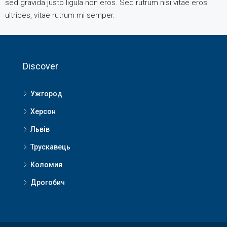
sed gravida justo ligula non eros. Sed rutrum nisi vitae eros
ultrices, vitae rutrum mi semper.
Discover
Ужгород
Херсон
Львів
Трускавець
Коломия
Дрогобич