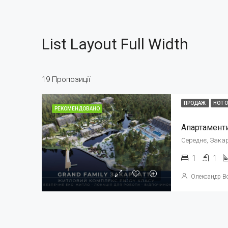
List Layout Full Width
19 Пропозиції
ПРОДАЖ
HOT 
РЕКОМЕНДОВАНО
Середнє, Закар
1
1
Олександр В