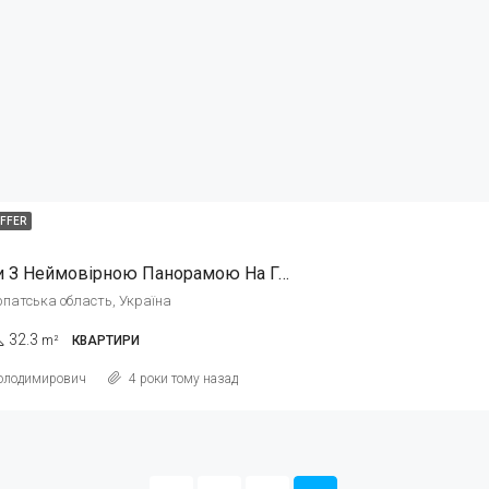
OFFER
Апартаменти З Неймовірною Панорамою На Гори, Ліс І Озеро. Без Комісії!
патська область, Україна
32.3
m²
КВАРТИРИ
олодимирович
4 роки тому назад